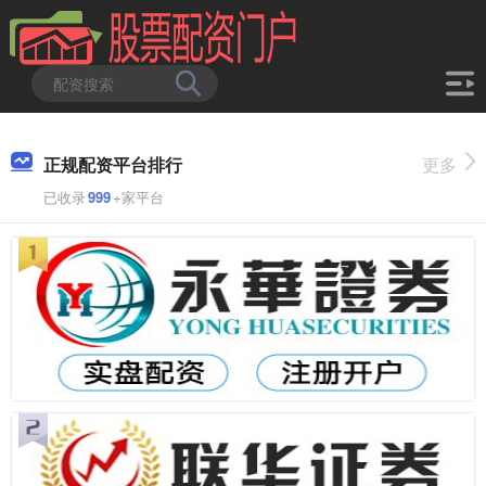
正规配资平台排行
更多
已收录
999
+家平台