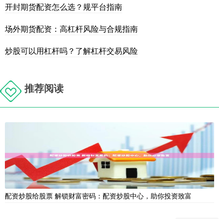
开封期货配资怎么选？规平台指南
场外期货配资：高杠杆风险与合规指南
炒股可以用杠杆吗？了解杠杆交易风险
推荐阅读
配资炒股给股票 解锁财富密码：配资炒股中心，助你投资致富