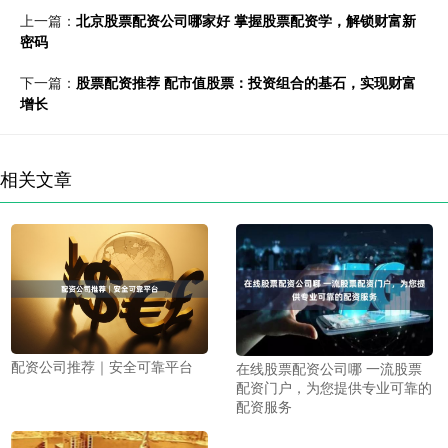
上一篇：
北京股票配资公司哪家好 掌握股票配资学，解锁财富新
密码
下一篇：
股票配资推荐 配市值股票：投资组合的基石，实现财富
增长
相关文章
配资公司推荐｜安全可靠平台
在线股票配资公司哪 一流股票
配资门户，为您提供专业可靠的
配资服务