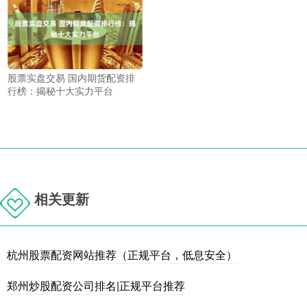
股票实盘交易 国内期货配资排
行榜：揭秘十大实力平台
相关更新
杭州股票配资网站推荐（正规平台，低息安全）
郑州炒股配资公司排名|正规平台推荐