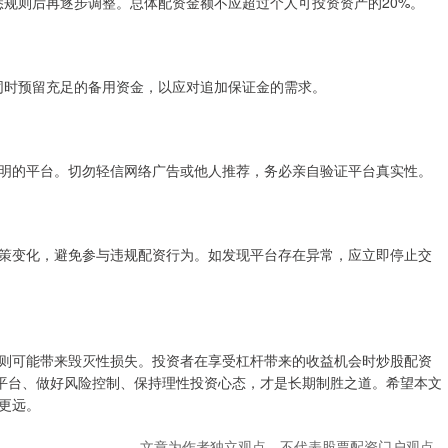
悉规则后再逐步调整。总体配资金额不应超过个人可投资资产的20%。
同时预留充足的备用资金，以应对追加保证金的需求。
明的平台。切勿轻信网络广告或他人推荐，务必亲自验证平台真实性。
策变化，避免参与违规配资行为。如发现平台存在异常，应立即停止交
则可能带来毁灭性损失。投资者在享受杠杆带来的收益机会时炒股配资
规平台、做好风险控制、保持理性投资心态，才是长期制胜之道。希望本文
更远。
文章为作者独立观点，不代表股票配资门户观点