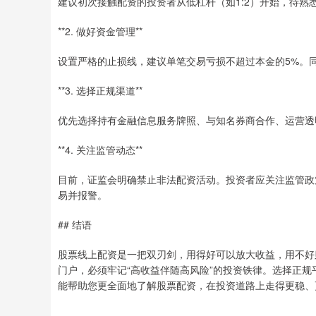
建议初次接触配资的投资者从低杠杆（如1:2）开始，待熟
**2. 做好资金管理**
设置严格的止损线，建议单笔交易亏损不超过本金的5%。
**3. 选择正规渠道**
优先选择持有金融信息服务牌照、与知名券商合作、运营透
**4. 关注监管动态**
目前，证监会明确禁止非法配资活动。投资者应关注监管政
易并报警。
## 结语
股票线上配资是一把双刃剑，用得好可以放大收益，用不好
门户，必须牢记“高收益伴随高风险”的投资铁律。选择正
能帮助您更全面地了解股票配资，在投资道路上走得更稳、