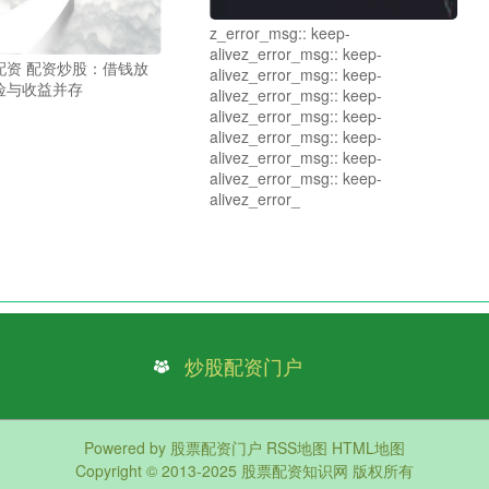
z_error_msg:: keep-
alivez_error_msg:: keep-
配资 配资炒股：借钱放
alivez_error_msg:: keep-
险与收益并存
alivez_error_msg:: keep-
alivez_error_msg:: keep-
alivez_error_msg:: keep-
alivez_error_msg:: keep-
alivez_error_msg:: keep-
alivez_error_
炒股配资门户
Powered by
股票配资门户
RSS地图
HTML地图
Copyright
© 2013-2025
股票配资知识网
版权所有